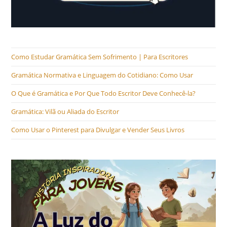
Como Estudar Gramática Sem Sofrimento | Para Escritores
Gramática Normativa e Linguagem do Cotidiano: Como Usar
O Que é Gramática e Por Que Todo Escritor Deve Conhecê-la?
Gramática: Vilã ou Aliada do Escritor
Como Usar o Pinterest para Divulgar e Vender Seus Livros