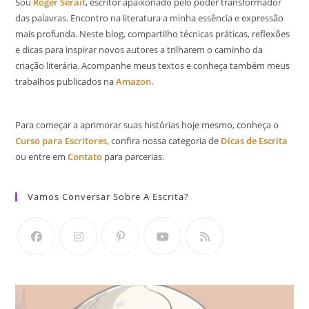
Sou
Roger Serait
, escritor apaixonado pelo poder transformador
das palavras. Encontro na literatura a minha essência e expressão
mais profunda. Neste blog, compartilho técnicas práticas, reflexões
e dicas para inspirar novos autores a trilharem o caminho da
criação literária. Acompanhe meus textos e conheça também meus
trabalhos publicados na
Amazon
.
Para começar a aprimorar suas histórias hoje mesmo, conheça o
Curso para Escritores
, confira nossa categoria de
Dicas de Escrita
ou entre em
Contato
para parcerias.
Vamos Conversar Sobre A Escrita?
Abre
Abre
Abre
Abre
Abre
em
em
em
em
em
uma
uma
uma
uma
uma