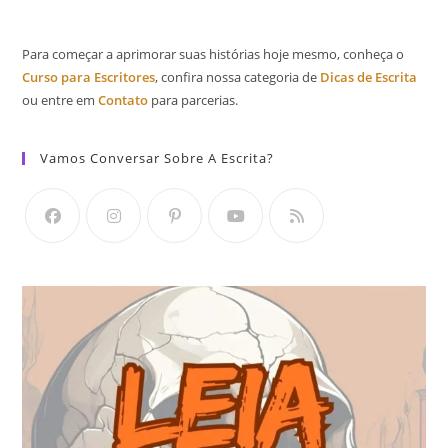
Para começar a aprimorar suas histórias hoje mesmo, conheça o
Curso para Escritores
, confira nossa categoria de
Dicas de Escrita
ou entre em
Contato
para parcerias.
Vamos Conversar Sobre A Escrita?
Abre
Abre
Abre
Abre
Abre
em
em
em
em
em
uma
uma
uma
uma
uma
nova
nova
nova
nova
nova
aba
aba
aba
aba
aba