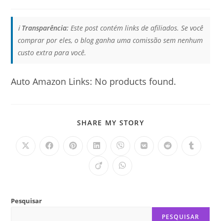
ℹ️
Transparência:
Este post contém links de afiliados. Se você
comprar por eles, o blog ganha uma comissão sem nenhum
custo extra para você.
Auto Amazon Links: No products found.
COMPARTILHAR
SHARE MY STORY
ESTE
CONTEÚDO
Abre
Abre
Abre
Abre
Abre
Abre
Abre
Abre
em
em
em
em
em
em
em
em
uma
uma
uma
uma
uma
uma
uma
uma
Abre
Abre
nova
nova
nova
nova
nova
nova
nova
nova
em
em
janela
janela
janela
janela
janela
janela
janela
janela
uma
uma
nova
nova
janela
janela
Pesquisar
PESQUISAR