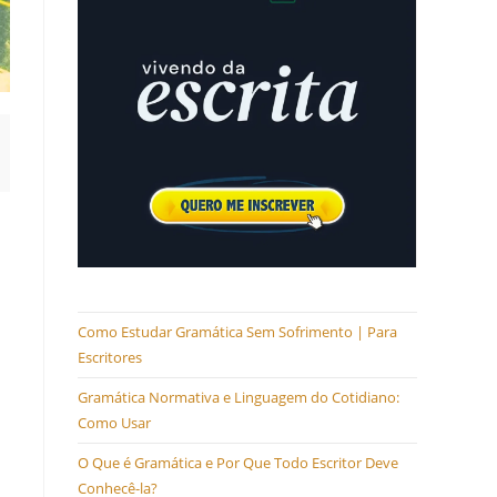
Como Estudar Gramática Sem Sofrimento | Para
Escritores
Gramática Normativa e Linguagem do Cotidiano:
Como Usar
O Que é Gramática e Por Que Todo Escritor Deve
Conhecê-la?