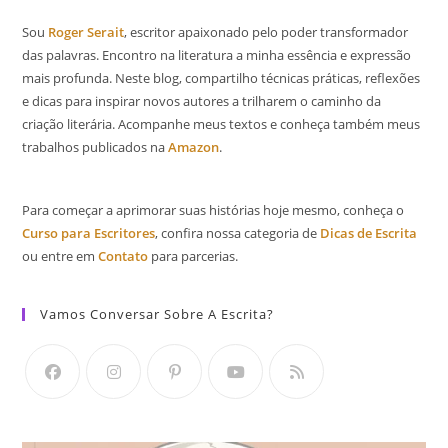
Sou
Roger Serait
, escritor apaixonado pelo poder transformador
das palavras. Encontro na literatura a minha essência e expressão
mais profunda. Neste blog, compartilho técnicas práticas, reflexões
e dicas para inspirar novos autores a trilharem o caminho da
criação literária. Acompanhe meus textos e conheça também meus
trabalhos publicados na
Amazon
.
Para começar a aprimorar suas histórias hoje mesmo, conheça o
Curso para Escritores
, confira nossa categoria de
Dicas de Escrita
ou entre em
Contato
para parcerias.
Vamos Conversar Sobre A Escrita?
Abre
Abre
Abre
Abre
Abre
em
em
em
em
em