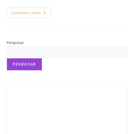
Como
Continue Lendo
Construir
O
Enredo
De
Um
Conto
Passo
Pesquisar
A
Passo
PESQUISAR