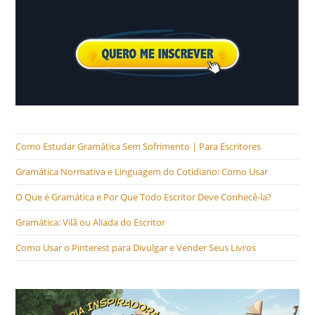
Como Estudar Gramática Sem Sofrimento | Para Escritores
Gramática Normativa e Linguagem do Cotidiano: Como Usar
O Que é Gramática e Por Que Todo Escritor Deve Conhecê-la?
Gramática: Vilã ou Aliada do Escritor
Como Usar o Pinterest para Divulgar e Vender Seus Livros