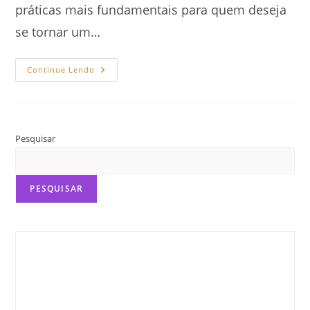
práticas mais fundamentais para quem deseja
se tornar um…
Como
Continue Lendo
Potencializar
A
Criatividade
Com
A
Leitura
Pesquisar
PESQUISAR