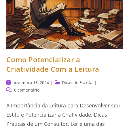
Como Potencializar a
Criatividade Com a Leitura
Post
Categoria
novembro 13, 2024
Dicas de Escrita
publicado:
do
Comentários
0 comentário
post:
do
post:
A Importância da Leitura para Desenvolver seu
Estilo e Potencializar a Criatividade: Dicas
Práticas de um Consultor. Ler é uma das