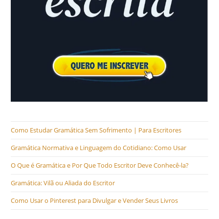
Como Estudar Gramática Sem Sofrimento | Para Escritores
Gramática Normativa e Linguagem do Cotidiano: Como Usar
O Que é Gramática e Por Que Todo Escritor Deve Conhecê-la?
Gramática: Vilã ou Aliada do Escritor
Como Usar o Pinterest para Divulgar e Vender Seus Livros