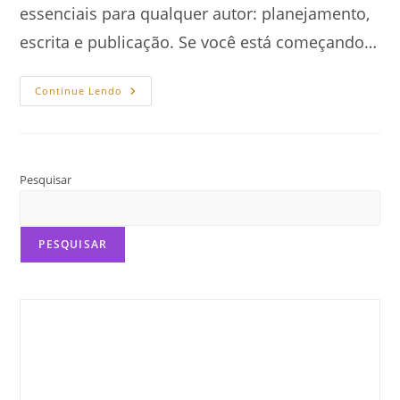
essenciais para qualquer autor: planejamento,
escrita e publicação. Se você está começando…
Planejamento,
Continue Lendo
Escrita
E
Publicação
De
Um
Livro
Pesquisar
PESQUISAR