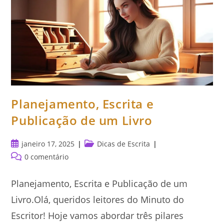
Planejamento, Escrita e
Publicação de um Livro
Post
Categoria
janeiro 17, 2025
Dicas de Escrita
publicado:
do
Comentários
0 comentário
post:
do
post:
Planejamento, Escrita e Publicação de um
Livro.Olá, queridos leitores do Minuto do
Escritor! Hoje vamos abordar três pilares