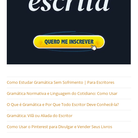
Como Estudar Gramática Sem Sofrimento | Para Escritores
Gramática Normativa e Linguagem do Cotidiano: Como Usar
O Que é Gramática e Por Que Todo Escritor Deve Conhecê-la?
Gramática: Vilã ou Aliada do Escritor
Como Usar o Pinterest para Divulgar e Vender Seus Livros