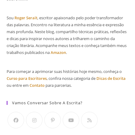
Sou
Roger Serait
, escritor apaixonado pelo poder transformador
das palavras. Encontro na literatura a minha essência e expressão
mais profunda. Neste blog, compartilho técnicas práticas, reflexões
e dicas para inspirar novos autores a trilharem o caminho da
criação literária. Acompanhe meus textos e conheça também meus
trabalhos publicados na
Amazon
.
Para começar a aprimorar suas histórias hoje mesmo, conheça o
Curso para Escritores
, confira nossa categoria de
Dicas de Escrita
ou entre em
Contato
para parcerias.
Vamos Conversar Sobre A Escrita?
Abre
Abre
Abre
Abre
Abre