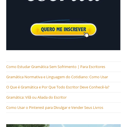
Como Estudar Gramática Sem Sofrimento | Para Escritores
Gramática Normativa e Linguagem do Cotidiano: Como Usar
O Que é Gramática e Por Que Todo Escritor Deve Conhecê-la?
Gramática: Vilã ou Aliada do Escritor
Como Usar o Pinterest para Divulgar e Vender Seus Livros