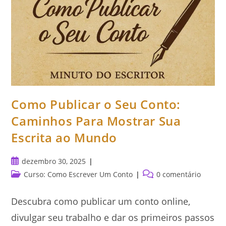
Como Publicar o Seu Conto:
Caminhos Para Mostrar Sua
Escrita ao Mundo
Post
dezembro 30, 2025
publicado:
Categoria
Comentários
Curso: Como Escrever Um Conto
0 comentário
do
do
post:
post:
Descubra como publicar um conto online,
divulgar seu trabalho e dar os primeiros passos