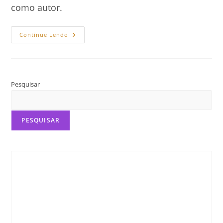
como autor.
Como
Continue Lendo
Publicar
O
Seu
Conto:
Caminhos
Para
Mostrar
Pesquisar
Sua
Escrita
Ao
Mundo
PESQUISAR