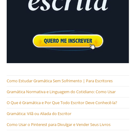
Como Estudar Gramática Sem Sofrimento | Para Escritores
Gramática Normativa e Linguagem do Cotidiano: Como Usar
O Que é Gramática e Por Que Todo Escritor Deve Conhecê-la?
Gramática: Vilã ou Aliada do Escritor
Como Usar o Pinterest para Divulgar e Vender Seus Livros