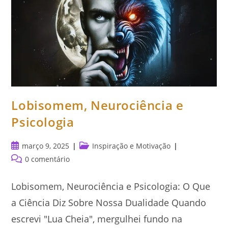
Lobisomem, Neurociência e
Psicologia
Post
Categoria
março 9, 2025
Inspiração e Motivação
publicado:
do
Comentários
0 comentário
post:
do
post:
Lobisomem, Neurociência e Psicologia: O Que
a Ciência Diz Sobre Nossa Dualidade Quando
escrevi "Lua Cheia", mergulhei fundo na