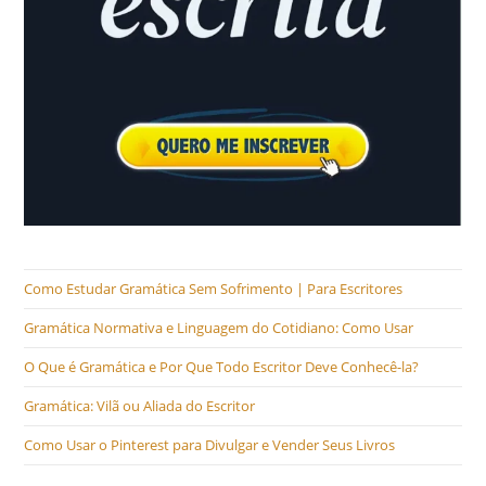
Como Estudar Gramática Sem Sofrimento | Para Escritores
Gramática Normativa e Linguagem do Cotidiano: Como Usar
O Que é Gramática e Por Que Todo Escritor Deve Conhecê-la?
Gramática: Vilã ou Aliada do Escritor
Como Usar o Pinterest para Divulgar e Vender Seus Livros