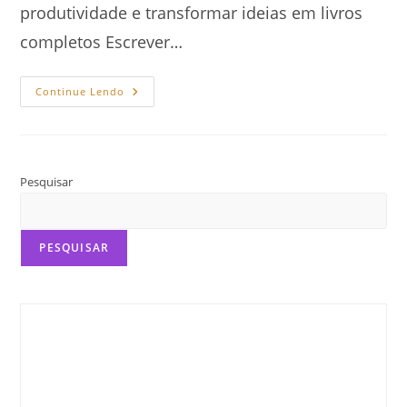
produtividade e transformar ideias em livros
completos Escrever…
Como
Continue Lendo
Criar
Um
Cronograma
De
Escrita
Em
2025
Pesquisar
PESQUISAR