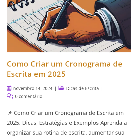
Como Criar um Cronograma de
Escrita em 2025
Post
Categoria
novembro 14, 2024
Dicas de Escrita
publicado:
do
Comentários
0 comentário
post:
do
post:
📌 Como Criar um Cronograma de Escrita em
2025: Dicas, Estratégias e Exemplos Aprenda a
organizar sua rotina de escrita, aumentar sua