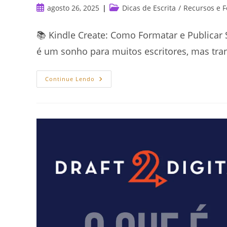
Post
Categoria
agosto 26, 2025
Dicas de Escrita
/
Recursos e 
publicado:
do
post:
📚 Kindle Create: Como Formatar e Publicar 
é um sonho para muitos escritores, mas t
Kindle
Continue Lendo
Create:
Como
Formatar
E
Publicar
Seu
Livro