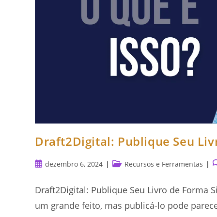
Draft2Digital: Publique Seu Li
Post
Categoria
C
dezembro 6, 2024
Recursos e Ferramentas
publicado:
do
d
post:
p
Draft2Digital: Publique Seu Livro de Forma S
um grande feito, mas publicá-lo pode parece