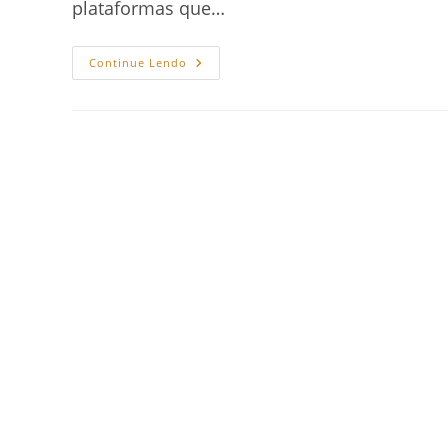
plataformas que…
Draft2Digital:
Continue Lendo
Publique
Seu
Livro
De
Forma
Simples