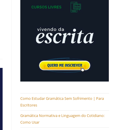
Como Estudar Gramática Sem Sofrimento | Para
Escritores
Gramática Normativa e Linguagem do Cotidiano:
Como Usar