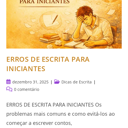
ERROS DE ESCRITA PARA
INICIANTES
Post
Categoria
dezembro 31, 2025
Dicas de Escrita
publicado:
do
Comentários
0 comentário
post:
do
post:
ERROS DE ESCRITA PARA INICIANTES Os
problemas mais comuns e como evitá-los ao
começar a escrever contos,