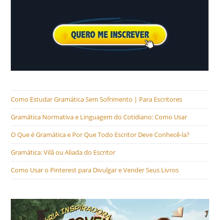
Como Estudar Gramática Sem Sofrimento | Para Escritores
Gramática Normativa e Linguagem do Cotidiano: Como Usar
O Que é Gramática e Por Que Todo Escritor Deve Conhecê-la?
Gramática: Vilã ou Aliada do Escritor
Como Usar o Pinterest para Divulgar e Vender Seus Livros