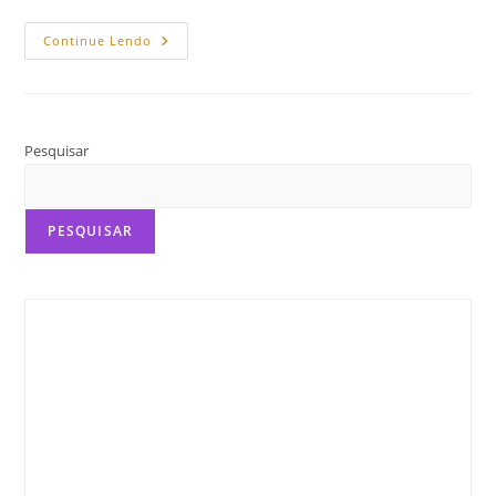
ERROS
Continue Lendo
DE
ESCRITA
PARA
INICIANTES
Pesquisar
PESQUISAR