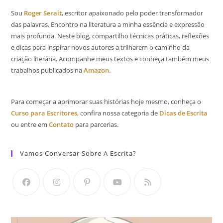
Sou
Roger Serait
, escritor apaixonado pelo poder transformador
das palavras. Encontro na literatura a minha essência e expressão
mais profunda. Neste blog, compartilho técnicas práticas, reflexões
e dicas para inspirar novos autores a trilharem o caminho da
criação literária. Acompanhe meus textos e conheça também meus
trabalhos publicados na
Amazon
.
Para começar a aprimorar suas histórias hoje mesmo, conheça o
Curso para Escritores
, confira nossa categoria de
Dicas de Escrita
ou entre em
Contato
para parcerias.
Vamos Conversar Sobre A Escrita?
Abre
Abre
Abre
Abre
Abre
em
em
em
em
em