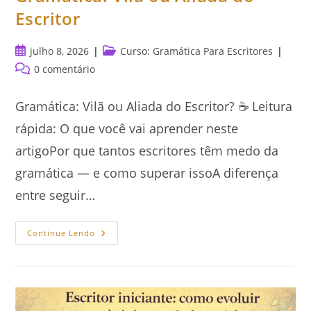
Escritor
Post
Categoria
julho 8, 2026
Curso: Gramática Para Escritores
publicado:
do
Comentários
0 comentário
post:
do
post:
Gramática: Vilã ou Aliada do Escritor? ☕ Leitura
rápida: O que você vai aprender neste
artigoPor que tantos escritores têm medo da
gramática — e como superar issoA diferença
entre seguir…
Gramática:
Continue Lendo
Vilã
Ou
Aliada
Do
Escritor