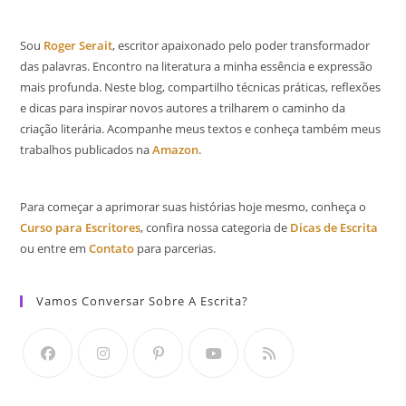
Sou
Roger Serait
, escritor apaixonado pelo poder transformador
das palavras. Encontro na literatura a minha essência e expressão
mais profunda. Neste blog, compartilho técnicas práticas, reflexões
e dicas para inspirar novos autores a trilharem o caminho da
criação literária. Acompanhe meus textos e conheça também meus
trabalhos publicados na
Amazon
.
Para começar a aprimorar suas histórias hoje mesmo, conheça o
Curso para Escritores
, confira nossa categoria de
Dicas de Escrita
ou entre em
Contato
para parcerias.
Vamos Conversar Sobre A Escrita?
Abre
Abre
Abre
Abre
Abre