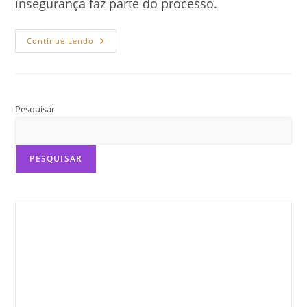
insegurança faz parte do processo.
Escritor
Continue Lendo
Iniciante:
Como
Evoluir
Sem
Desistir
Pesquisar
PESQUISAR