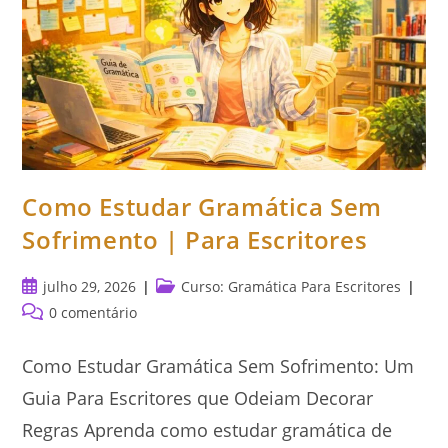
Como Estudar Gramática Sem
Sofrimento | Para Escritores
Post
Categoria
julho 29, 2026
Curso: Gramática Para Escritores
publicado:
do
Comentários
0 comentário
post:
do
post:
Como Estudar Gramática Sem Sofrimento: Um
Guia Para Escritores que Odeiam Decorar
Regras Aprenda como estudar gramática de