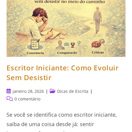
Escritor Iniciante: Como Evoluir
Sem Desistir
Post
Categoria
janeiro 28, 2026
Dicas de Escrita
publicado:
do
Comentários
0 comentário
post:
do
post:
Se você se identifica como escritor iniciante,
saiba de uma coisa desde já: sentir