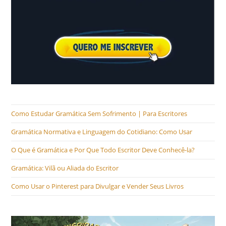
Como Estudar Gramática Sem Sofrimento | Para Escritores
Gramática Normativa e Linguagem do Cotidiano: Como Usar
O Que é Gramática e Por Que Todo Escritor Deve Conhecê-la?
Gramática: Vilã ou Aliada do Escritor
Como Usar o Pinterest para Divulgar e Vender Seus Livros