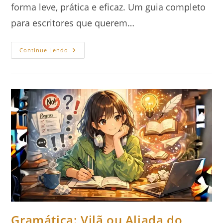
forma leve, prática e eficaz. Um guia completo
para escritores que querem…
Como
Continue Lendo
Estudar
Gramática
Sem
Sofrimento
|
Para
Escritores
Gramática: Vilã ou Aliada do