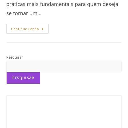
práticas mais fundamentais para quem deseja
se tornar um…
Como
Continue Lendo
Potencializar
A
Criatividade
Com
A
Leitura
Pesquisar
PESQUISAR