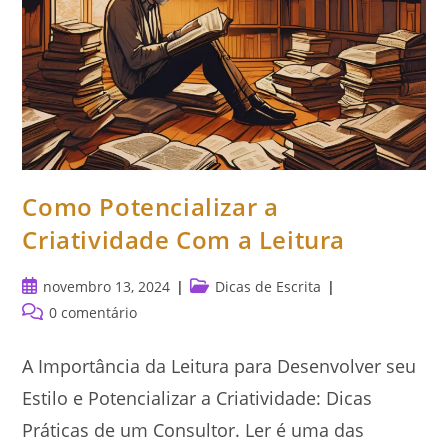
Como Potencializar a
Criatividade Com a Leitura
Post
Categoria
novembro 13, 2024
Dicas de Escrita
publicado:
do
Comentários
0 comentário
post:
do
post:
A Importância da Leitura para Desenvolver seu
Estilo e Potencializar a Criatividade: Dicas
Práticas de um Consultor. Ler é uma das