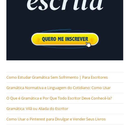
Como Estudar Gramática Sem Sofrimento | Para Escritores
Gramática Normativa e Linguagem do Cotidiano: Como Usar
O Que é Gramática e Por Que Todo Escritor Deve Conhecê-la?
Gramática: Vilã ou Aliada do Escritor
Como Usar o Pinterest para Divulgar e Vender Seus Livros