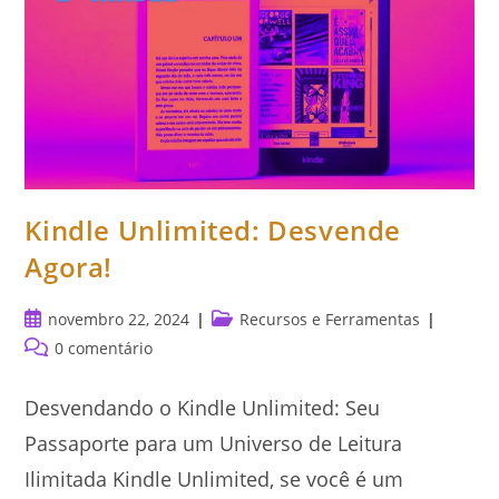
Kindle Unlimited: Desvende
Agora!
Post
Categoria
novembro 22, 2024
Recursos e Ferramentas
publicado:
do
Comentários
0 comentário
post:
do
post:
Desvendando o Kindle Unlimited: Seu
Passaporte para um Universo de Leitura
Ilimitada Kindle Unlimited, se você é um