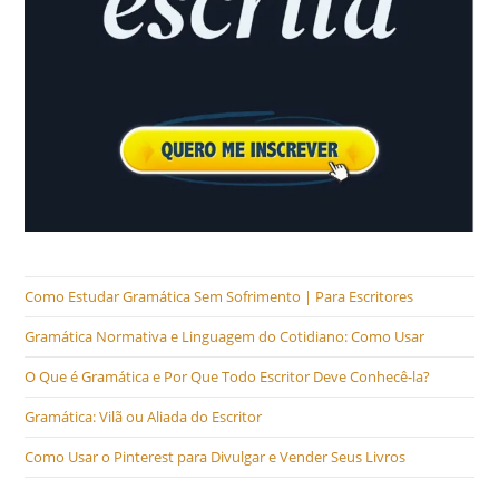
Como Estudar Gramática Sem Sofrimento | Para Escritores
Gramática Normativa e Linguagem do Cotidiano: Como Usar
O Que é Gramática e Por Que Todo Escritor Deve Conhecê-la?
Gramática: Vilã ou Aliada do Escritor
Como Usar o Pinterest para Divulgar e Vender Seus Livros