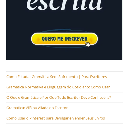
Como Estudar Gramática Sem Sofrimento | Para Escritores
Gramática Normativa e Linguagem do Cotidiano: Como Usar
O Que é Gramática e Por Que Todo Escritor Deve Conhecê-la?
Gramática: Vilã ou Aliada do Escritor
Como Usar o Pinterest para Divulgar e Vender Seus Livros