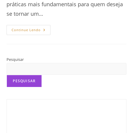
práticas mais fundamentais para quem deseja
se tornar um…
Como
Continue Lendo
Potencializar
A
Criatividade
Com
A
Leitura
Pesquisar
PESQUISAR