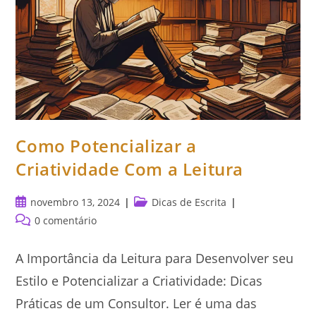
Como Potencializar a
Criatividade Com a Leitura
Post
Categoria
novembro 13, 2024
Dicas de Escrita
publicado:
do
Comentários
0 comentário
post:
do
post:
A Importância da Leitura para Desenvolver seu
Estilo e Potencializar a Criatividade: Dicas
Práticas de um Consultor. Ler é uma das