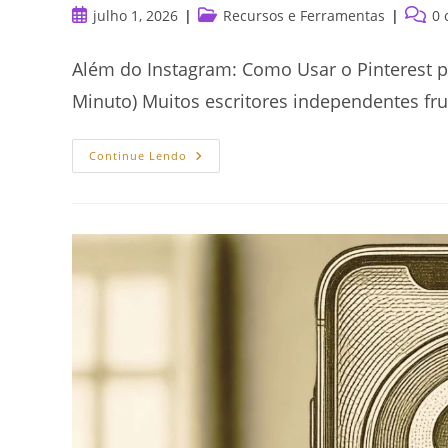
Post
Categoria
Comen
julho 1, 2026
Recursos e Ferramentas
0 
publicado:
do
do
post:
post:
Além do Instagram: Como Usar o Pinterest pa
Minuto) Muitos escritores independentes fru
Como
Continue Lendo
Usar
O
Pinterest
Para
Divulgar
E
Vender
Seus
Livros