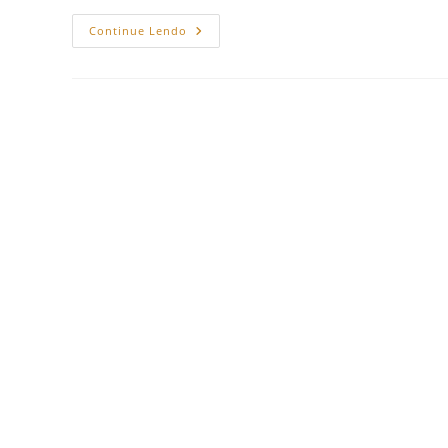
O
Continue Lendo
Guia
Secreto
Do
Pinterest
Para
Escritores