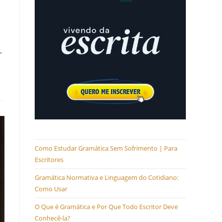
1
…
Como Estudar Gramática Sem Sofrimento | Para
Escritores
Gramática Normativa e Linguagem do Cotidiano:
Como Usar
O Que é Gramática e Por Que Todo Escritor Deve
Conhecê-la?