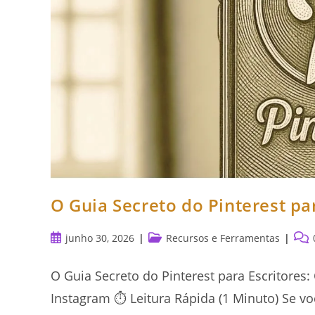
O Guia Secreto do Pinterest pa
Post
Categoria
Come
junho 30, 2026
Recursos e Ferramentas
publicado:
do
do
post:
post
O Guia Secreto do Pinterest para Escritore
Instagram ⏱️ Leitura Rápida (1 Minuto) Se v