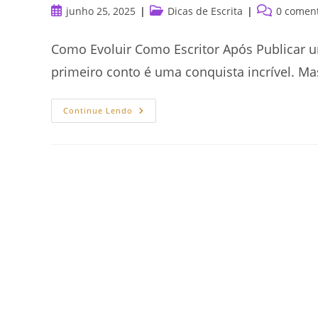
Post
Categoria
Comentários
junho 25, 2025
Dicas de Escrita
0 coment
publicado:
do
do
post:
post:
Como Evoluir Como Escritor Após Publicar um
primeiro conto é uma conquista incrível. Ma
Como
Continue Lendo
Evoluir
Como
Escritor
Após
Publicar
Um
Conto