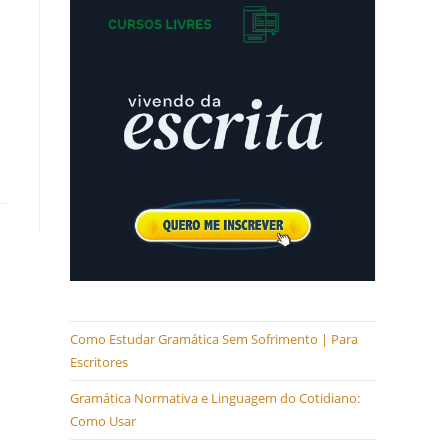
Como Estudar Gramática Sem Sofrimento | Para
Escritores
Gramática Normativa e Linguagem do Cotidiano:
Como Usar