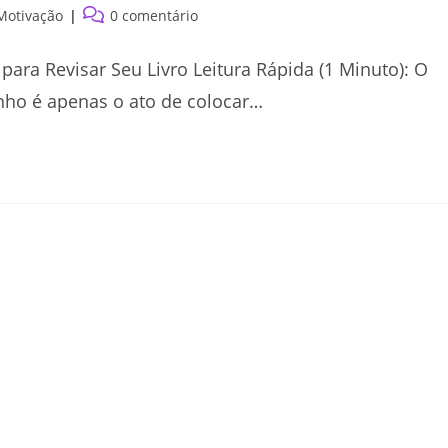
Comentários
Motivação
0 comentário
do
post:
ara Revisar Seu Livro Leitura Rápida (1 Minuto): O
unho é apenas o ato de colocar…