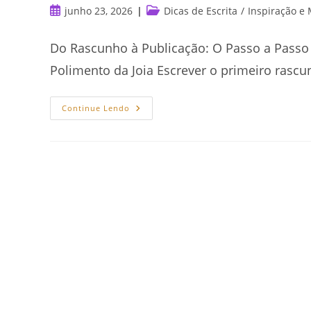
Post
Categoria
junho 23, 2026
Dicas de Escrita
/
Inspiração e 
publicado:
do
post:
Do Rascunho à Publicação: O Passo a Passo p
Polimento da Joia Escrever o primeiro rasc
Do
Continue Lendo
Rascunho
À
Publicação:
Como
Revisar
Seu
Livro