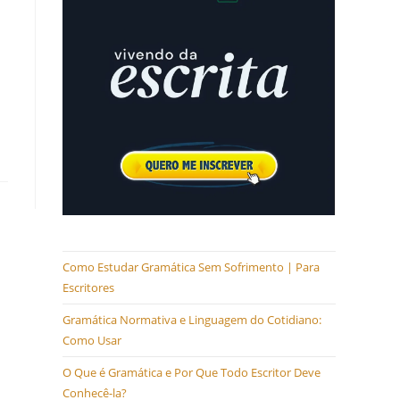
Como Estudar Gramática Sem Sofrimento | Para
Escritores
Gramática Normativa e Linguagem do Cotidiano:
Como Usar
O Que é Gramática e Por Que Todo Escritor Deve
Conhecê-la?