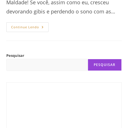
Maldade! Se você, assim como eu, cresceu
devorando gibis e perdendo o sono com as…
Anatomia
Continue Lendo
Da
Maldade
E
A
Construção
Do
Vilão
Pesquisar
Perfeito
PESQUISAR