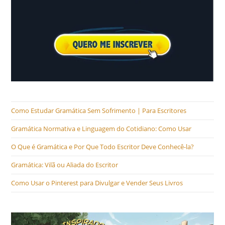
Como Estudar Gramática Sem Sofrimento | Para Escritores
Gramática Normativa e Linguagem do Cotidiano: Como Usar
O Que é Gramática e Por Que Todo Escritor Deve Conhecê-la?
Gramática: Vilã ou Aliada do Escritor
Como Usar o Pinterest para Divulgar e Vender Seus Livros