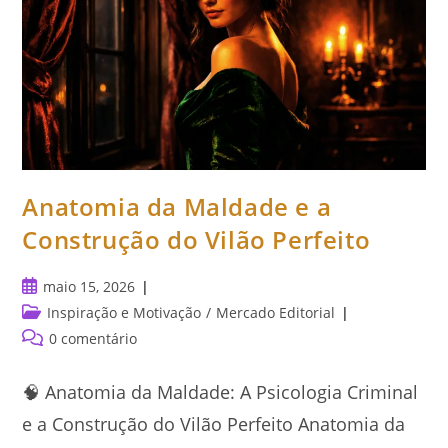
Anatomia da Maldade e a
Construção do Vilão Perfeito
Post
maio 15, 2026
publicado:
Categoria
Inspiração e Motivação
/
Mercado Editorial
do
Comentários
0 comentário
post:
do
post:
🧠 Anatomia da Maldade: A Psicologia Criminal
e a Construção do Vilão Perfeito Anatomia da