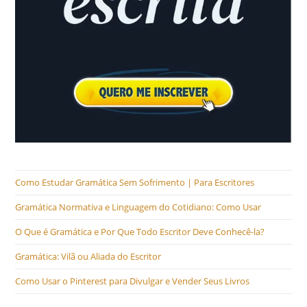
Como Estudar Gramática Sem Sofrimento | Para Escritores
Gramática Normativa e Linguagem do Cotidiano: Como Usar
O Que é Gramática e Por Que Todo Escritor Deve Conhecê-la?
Gramática: Vilã ou Aliada do Escritor
Como Usar o Pinterest para Divulgar e Vender Seus Livros