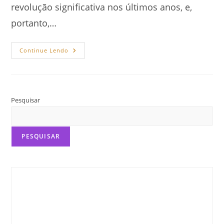
revolução significativa nos últimos anos, e,
portanto,…
O
Continue Lendo
Que
É
Substack
E
Como
Funciona
Pesquisar
PESQUISAR