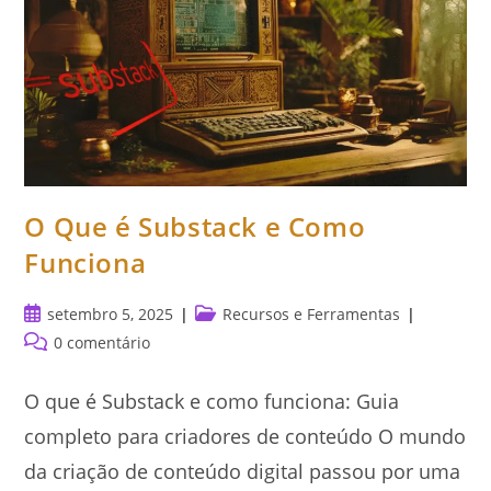
O Que é Substack e Como
Funciona
Post
Categoria
setembro 5, 2025
Recursos e Ferramentas
publicado:
do
Comentários
0 comentário
post:
do
post:
O que é Substack e como funciona: Guia
completo para criadores de conteúdo O mundo
da criação de conteúdo digital passou por uma