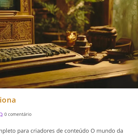
iona
omentários
0 comentário
o
st:
mpleto para criadores de conteúdo O mundo da