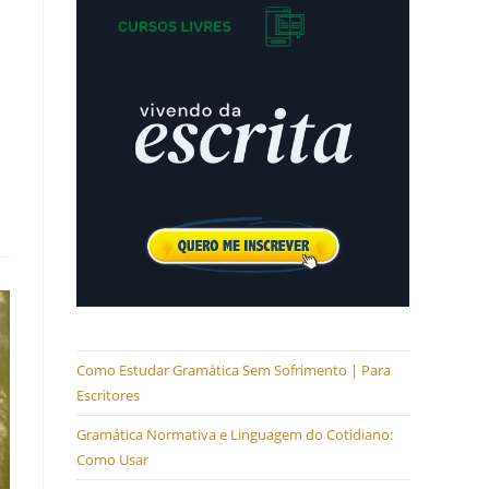
Como Estudar Gramática Sem Sofrimento | Para
Escritores
Gramática Normativa e Linguagem do Cotidiano:
Como Usar