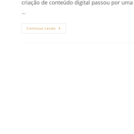
criação de conteúdo digital passou por uma r
…
O
Continue Lendo
Que
É
Substack
E
Como
Funciona