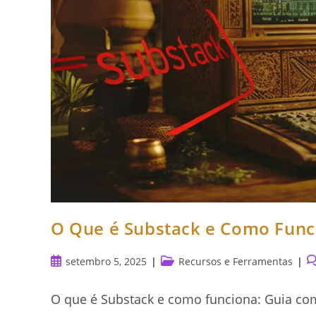
O Que é Substack e Como Func
Post
Categoria
C
setembro 5, 2025
Recursos e Ferramentas
publicado:
do
d
post:
po
O que é Substack e como funciona: Guia co