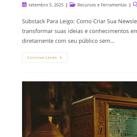
Post
Categoria
C
setembro 5, 2025
Recursos e Ferramentas
publicado:
do
d
post:
po
Substack Para Leigo: Como Criar Sua Newsle
transformar suas ideias e conhecimentos e
diretamente com seu público sem…
Substack
Continue Lendo
Para
Leigo