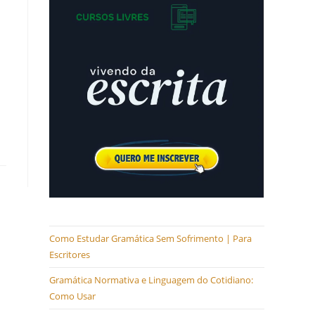
Como Estudar Gramática Sem Sofrimento | Para
Escritores
Gramática Normativa e Linguagem do Cotidiano:
Como Usar