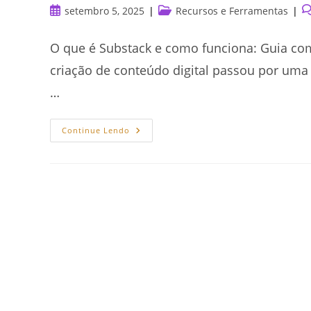
Post
Categoria
C
setembro 5, 2025
Recursos e Ferramentas
publicado:
do
d
post:
po
O que é Substack e como funciona: Guia co
criação de conteúdo digital passou por uma r
…
O
Continue Lendo
Que
É
Substack
E
Como
Funciona