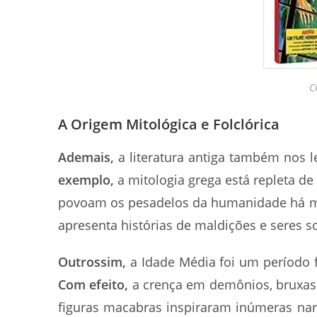
C
A Origem Mitológica e Folclórica
Ademais,
a literatura antiga também nos l
exemplo,
a mitologia grega está repleta d
povoam os pesadelos da humanidade há m
apresenta histórias de maldições e seres s
Outrossim,
a Idade Média foi um período fé
Com efeito,
a crença em demônios, bruxas
figuras macabras inspiraram inúmeras narr