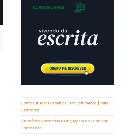
Como Estudar Gramática Sem Sofrimento | Para
Escritores
Gramática Normativa e Linguagem do Cotidiano:
Como Usar