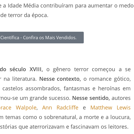
e a Idade Média contribuíram para aumentar o medo
 de terror da época.
 Científica - Confira os Mais Vendidos.
do século XVIII,
o gênero terror começou a se
r na literatura.
Nesse contexto,
o romance gótico,
 castelos assombrados, fantasmas e heroínas em
ornou-se um grande sucesso.
Nesse sentido,
autores
race Walpole
,
Ann Radcliffe
e
Matthew Lewis
m temas como o sobrenatural, a morte e a loucura,
stórias que aterrorizavam e fascinavam os leitores.