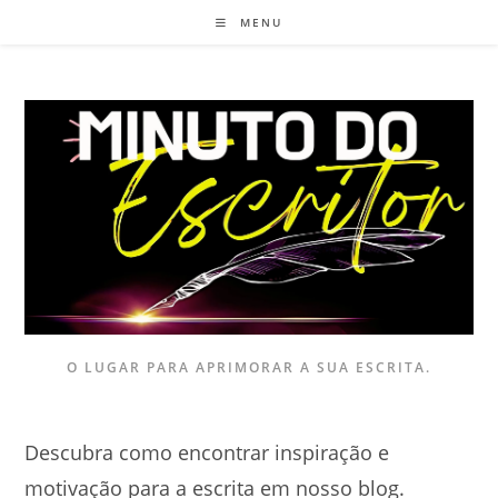
Ir
MENU
para
o
conteúdo
O LUGAR PARA APRIMORAR A SUA ESCRITA.
Descubra como encontrar inspiração e
motivação para a escrita em nosso blog.