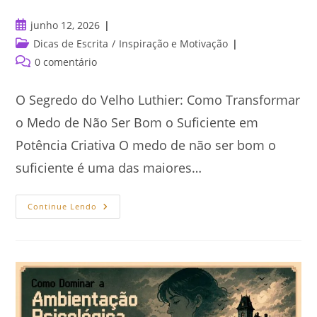
Post
junho 12, 2026
publicado:
Categoria
Dicas de Escrita
/
Inspiração e Motivação
do
Comentários
0 comentário
post:
do
post:
O Segredo do Velho Luthier: Como Transformar
o Medo de Não Ser Bom o Suficiente em
Potência Criativa O medo de não ser bom o
suficiente é uma das maiores…
Como
Continue Lendo
Transformar
O
Medo
De
Não
Ser
Bom
O
Suficiente