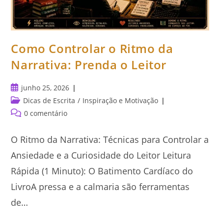
Como Controlar o Ritmo da
Narrativa: Prenda o Leitor
Post
junho 25, 2026
publicado:
Categoria
Dicas de Escrita
/
Inspiração e Motivação
do
Comentários
0 comentário
post:
do
post:
O Ritmo da Narrativa: Técnicas para Controlar a
Ansiedade e a Curiosidade do Leitor Leitura
Rápida (1 Minuto): O Batimento Cardíaco do
LivroA pressa e a calmaria são ferramentas
de…