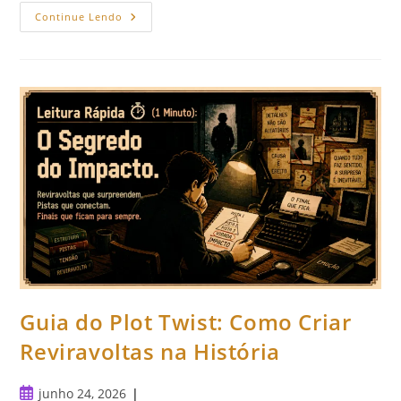
Como
Continue Lendo
Controlar
O
Ritmo
Da
Narrativa:
Prenda
O
Leitor
Guia do Plot Twist: Como Criar
Reviravoltas na História
Post
junho 24, 2026