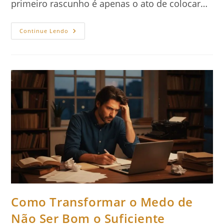
primeiro rascunho é apenas o ato de colocar…
Do
Continue Lendo
Rascunho
À
Publicação:
Como
Revisar
Seu
Livro
Como Transformar o Medo de
Não Ser Bom o Suficiente