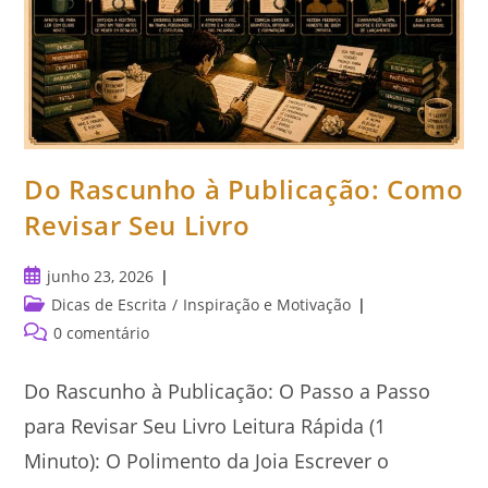
Do Rascunho à Publicação: Como
Revisar Seu Livro
Post
junho 23, 2026
publicado:
Categoria
Dicas de Escrita
/
Inspiração e Motivação
do
Comentários
0 comentário
post:
do
post:
Do Rascunho à Publicação: O Passo a Passo
para Revisar Seu Livro Leitura Rápida (1
Minuto): O Polimento da Joia Escrever o