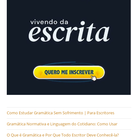
Como Estudar Gramática Sem Sofrimento | Para Escritores
Gramática Normativa e Linguagem do Cotidiano: Como Usar
O Que é Gramática e Por Que Todo Escritor Deve Conhecê-la?