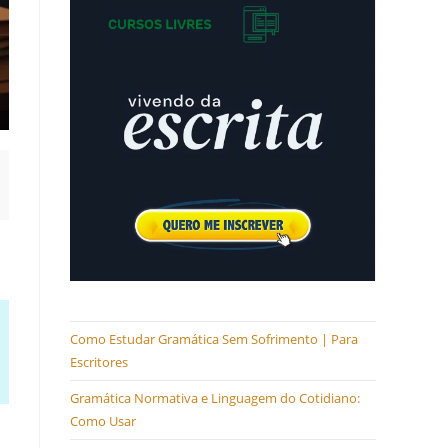
Como Estudar Gramática Sem Sofrimento | Para
Escritores
Gramática Normativa e Linguagem do Cotidiano:
Como Usar