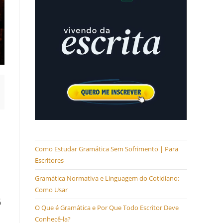
Como Estudar Gramática Sem Sofrimento | Para
Escritores
Gramática Normativa e Linguagem do Cotidiano:
Como Usar
6
O Que é Gramática e Por Que Todo Escritor Deve
Conhecê-la?