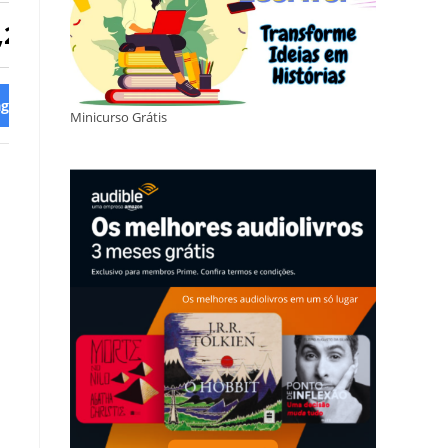
,22
R$ 18,21
gora
Compre agora
Minicurso Grátis