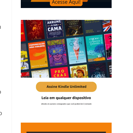
m
o
o