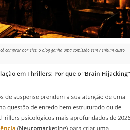
 você comprar por eles, o blog ganha uma comissão sem nenhum custo
ação em Thrillers: Por que o “Brain Hijacking”
vros de suspense prendem a sua atenção de uma
ma questão de enredo bem estruturado ou de
s thrillers psicológicos mais aprofundados de 202
iência
(
Neuromarketing
) para criar uma