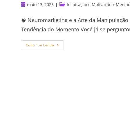
Post
Categoria
maio 13, 2026
Inspiração e Motivação
/
Mercado
publicado:
do
post:
🧠 Neuromarketing e a Arte da Manipulação e
Tendência do Momento Você já se perguntou
Como
Continue Lendo
O
Neuromarketing
Manipula
O
Cérebro
Do
Leitor