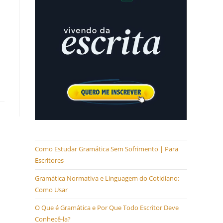
Como Estudar Gramática Sem Sofrimento | Para
Escritores
Gramática Normativa e Linguagem do Cotidiano:
Como Usar
O Que é Gramática e Por Que Todo Escritor Deve
Conhecê-la?