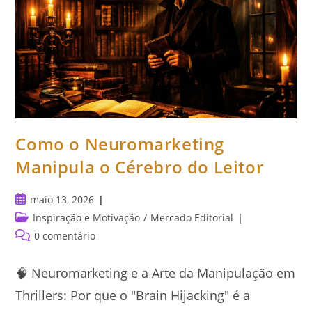
Como o Neuromarketing
Manipula o Cérebro do Leitor
Post
maio 13, 2026
publicado:
Categoria
Inspiração e Motivação
/
Mercado Editorial
do
Comentários
0 comentário
post:
do
post:
🧠 Neuromarketing e a Arte da Manipulação em
Thrillers: Por que o "Brain Hijacking" é a