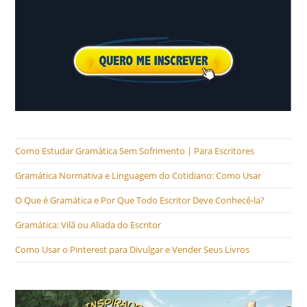
Como Estudar Gramática Sem Sofrimento | Para Escritores
Gramática Normativa e Linguagem do Cotidiano: Como Usar
O Que é Gramática e Por Que Todo Escritor Deve Conhecê-la?
Gramática: Vilã ou Aliada do Escritor
Como Usar o Pinterest para Divulgar e Vender Seus Livros