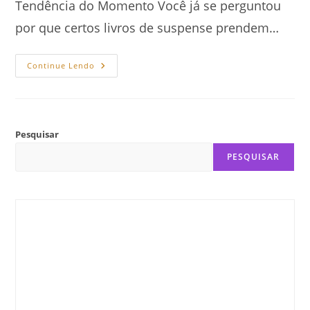
Tendência do Momento Você já se perguntou
por que certos livros de suspense prendem…
Como
Continue Lendo
O
Neuromarketing
Manipula
O
Cérebro
Do
Leitor
Pesquisar
PESQUISAR