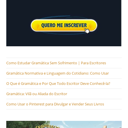
Como Estudar Gramática Sem Sofrimento | Para Escritores
Gramática Normativa e Linguagem do Cotidiano: Como Usar
O Que é Gramática e Por Que Todo Escritor Deve Conhecê-la?
Gramática: Vilã ou Aliada do Escritor
Como Usar o Pinterest para Divulgar e Vender Seus Livros