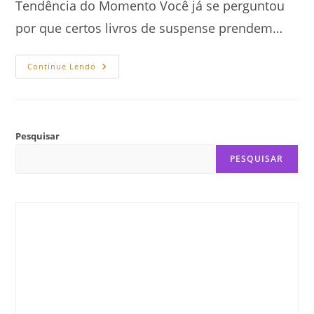
Tendência do Momento Você já se perguntou
por que certos livros de suspense prendem…
Como
Continue Lendo
O
Neuromarketing
Manipula
O
Cérebro
Do
Leitor
Pesquisar
PESQUISAR