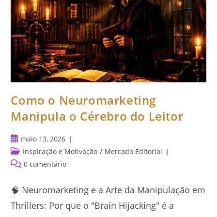
Como o Neuromarketing
Manipula o Cérebro do Leitor
Post
maio 13, 2026
publicado:
Categoria
Inspiração e Motivação
/
Mercado Editorial
do
Comentários
0 comentário
post:
do
post:
🧠 Neuromarketing e a Arte da Manipulação em
Thrillers: Por que o "Brain Hijacking" é a