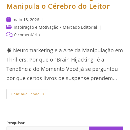
Manipula o Cérebro do Leitor
Post
maio 13, 2026
publicado:
Categoria
Inspiração e Motivação
/
Mercado Editorial
do
Comentários
0 comentário
post:
do
post:
🧠 Neuromarketing e a Arte da Manipulação em
Thrillers: Por que o "Brain Hijacking" é a
Tendência do Momento Você já se perguntou
por que certos livros de suspense prendem…
Como
Continue Lendo
O
Neuromarketing
Manipula
O
Cérebro
Do
Leitor
Pesquisar