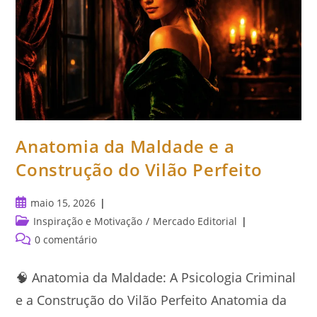
Anatomia da Maldade e a
Construção do Vilão Perfeito
Post
maio 15, 2026
publicado:
Categoria
Inspiração e Motivação
/
Mercado Editorial
do
Comentários
0 comentário
post:
do
post:
🧠 Anatomia da Maldade: A Psicologia Criminal
e a Construção do Vilão Perfeito Anatomia da