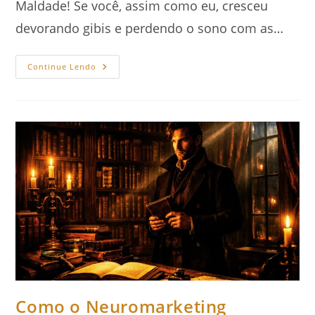
Maldade! Se você, assim como eu, cresceu
devorando gibis e perdendo o sono com as…
Anatomia
Continue Lendo
Da
Maldade
E
A
Construção
Do
Vilão
Perfeito
Como o Neuromarketing