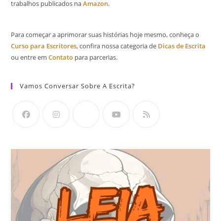
trabalhos publicados na
Amazon
.
Para começar a aprimorar suas histórias hoje mesmo, conheça o
Curso para Escritores
, confira nossa categoria de
Dicas de Escrita
ou entre em
Contato
para parcerias.
Vamos Conversar Sobre A Escrita?
Abre
Abre
Abre
Abre
Abre
em
em
em
em
em
uma
uma
uma
uma
uma
nova
nova
nova
nova
nova
aba
aba
aba
aba
aba