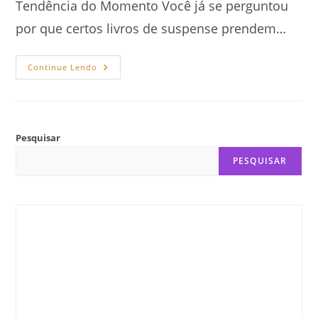
Tendência do Momento Você já se perguntou
por que certos livros de suspense prendem…
Como
Continue Lendo
O
Neuromarketing
Manipula
O
Cérebro
Do
Leitor
Pesquisar
PESQUISAR