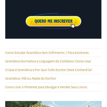
Como Estudar Gramática Sem Sofrimento | Para Escritores
Gramática Normativa e Linguagem do Cotidiano: Como Usar
O Que é Gramática e Por Que Todo Escritor Deve Conhecê-la?
Gramática: Vilã ou Aliada do Escritor
Como Usar o Pinterest para Divulgar e Vender Seus Livros