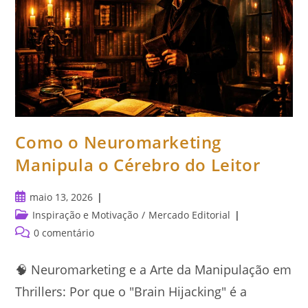
Como o Neuromarketing
Manipula o Cérebro do Leitor
Post
maio 13, 2026
publicado:
Categoria
Inspiração e Motivação
/
Mercado Editorial
do
Comentários
0 comentário
post:
do
post:
🧠 Neuromarketing e a Arte da Manipulação em
Thrillers: Por que o "Brain Hijacking" é a