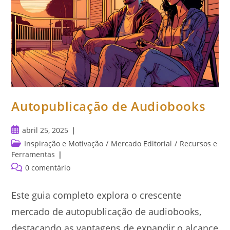
Autopublicação de Audiobooks
Post
abril 25, 2025
publicado:
Categoria
Inspiração e Motivação
/
Mercado Editorial
/
Recursos e
do
Ferramentas
post:
Comentários
0 comentário
do
post:
Este guia completo explora o crescente
mercado de autopublicação de audiobooks,
destacando as vantagens de expandir o alcance