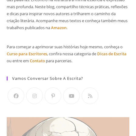
mais profunda. Neste blog, compartilho técnicas práticas, reflexões
e dicas para inspirar novos autores a trilharem o caminho da
criação literária. Acompanhe meus textos e conheça também meus
trabalhos publicados na
Amazon
.
Para começar a aprimorar suas histórias hoje mesmo, conheça o
Curso para Escritores
, confira nossa categoria de
Dicas de Escrita
ou entre em
Contato
para parcerias.
Vamos Conversar Sobre A Escrita?
Abre
Abre
Abre
Abre
Abre
em
em
em
em
em
uma
uma
uma
uma
uma
nova
nova
nova
nova
nova