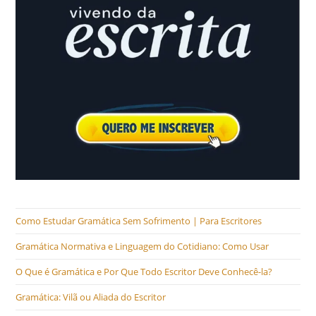
Como Estudar Gramática Sem Sofrimento | Para Escritores
Gramática Normativa e Linguagem do Cotidiano: Como Usar
O Que é Gramática e Por Que Todo Escritor Deve Conhecê-la?
Gramática: Vilã ou Aliada do Escritor