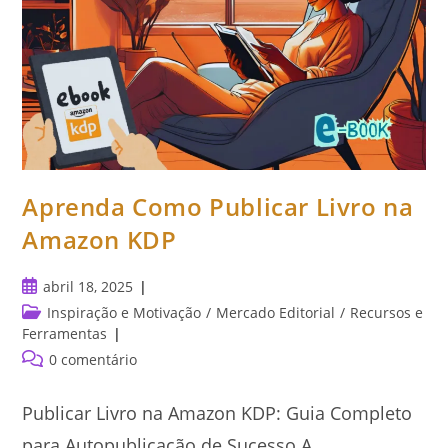
Aprenda Como Publicar Livro na
Amazon KDP
Post
abril 18, 2025
publicado:
Categoria
Inspiração e Motivação
/
Mercado Editorial
/
Recursos e
do
Ferramentas
post:
Comentários
0 comentário
do
post:
Publicar Livro na Amazon KDP: Guia Completo
para Autopublicação de Sucesso A