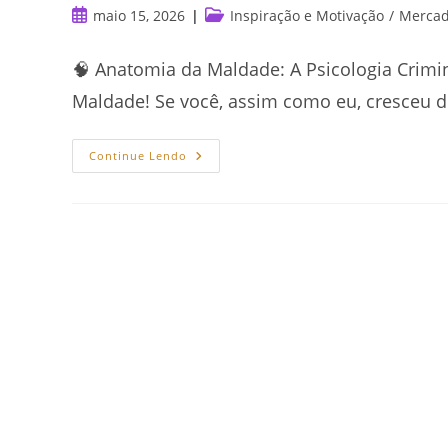
Post
Categoria
maio 15, 2026
Inspiração e Motivação
/
Mercado
publicado:
do
post:
🧠 Anatomia da Maldade: A Psicologia Crimin
Maldade! Se você, assim como eu, cresceu 
Anatomia
Continue Lendo
Da
Maldade
E
A
Construção
Do
Vilão
Perfeito