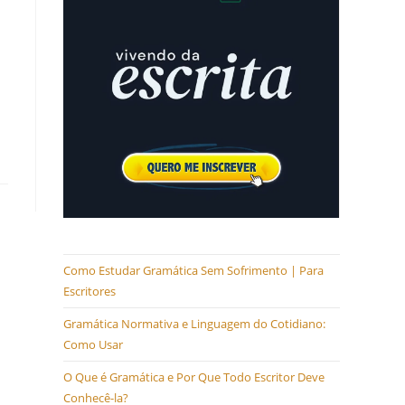
Como Estudar Gramática Sem Sofrimento | Para
Escritores
Gramática Normativa e Linguagem do Cotidiano:
Como Usar
O Que é Gramática e Por Que Todo Escritor Deve
Conhecê-la?