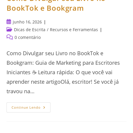
BookTok e Bookgram
Post
junho 16, 2026
publicado:
Categoria
Dicas de Escrita
/
Recursos e Ferramentas
do
Comentários
0 comentário
post:
do
post:
Como Divulgar seu Livro no BookTok e
Bookgram: Guia de Marketing para Escritores
Iniciantes ☕ Leitura rápida: O que você vai
aprender neste artigoOlá, escritor! Se você já
travou na…
Como
Continue Lendo
Divulgar
Seu
Livro
No
BookTok
E