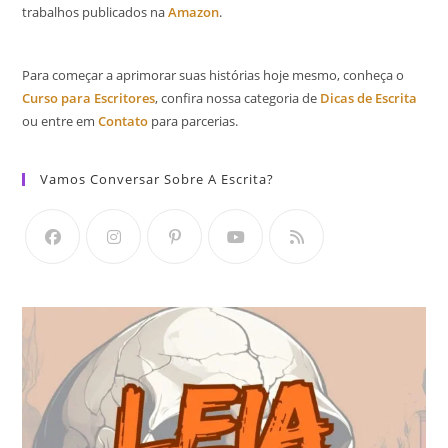
trabalhos publicados na
Amazon
.
Para começar a aprimorar suas histórias hoje mesmo, conheça o
Curso para Escritores
, confira nossa categoria de
Dicas de Escrita
ou entre em
Contato
para parcerias.
Vamos Conversar Sobre A Escrita?
Abre
Abre
Abre
Abre
Abre
em
em
em
em
em
uma
uma
uma
uma
uma
nova
nova
nova
nova
nova
aba
aba
aba
aba
aba