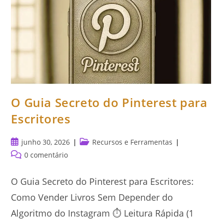
O Guia Secreto do Pinterest para
Escritores
Post
Categoria
junho 30, 2026
Recursos e Ferramentas
publicado:
do
Comentários
0 comentário
post:
do
post:
O Guia Secreto do Pinterest para Escritores:
Como Vender Livros Sem Depender do
Algoritmo do Instagram ⏱️ Leitura Rápida (1