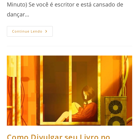
Minuto) Se você é escritor e está cansado de
dançar…
O
Continue Lendo
Guia
Secreto
Do
Pinterest
Para
Escritores
Como Divulgar seu Livro no