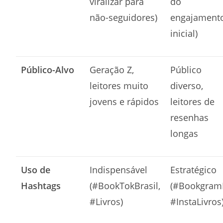
viralizar para
do
não-seguidores)
engajament
inicial)
Público-Alvo
Geração Z,
Público
leitores muito
diverso,
jovens e rápidos
leitores de
resenhas
longas
Uso de
Indispensável
Estratégico
Hashtags
(#BookTokBrasil,
(#Bookgram
#Livros)
#InstaLivros