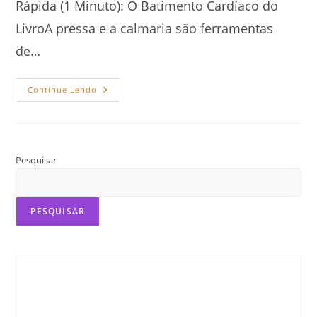
Rápida (1 Minuto): O Batimento Cardíaco do
LivroA pressa e a calmaria são ferramentas
de…
Como
Continue Lendo
Controlar
O
Ritmo
Da
Narrativa:
Prenda
O
Pesquisar
Leitor
PESQUISAR