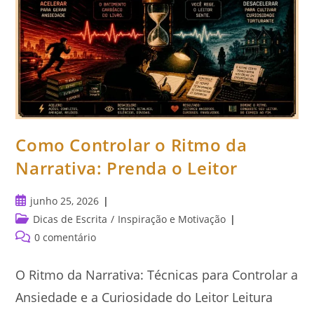
Como Controlar o Ritmo da
Narrativa: Prenda o Leitor
Post
junho 25, 2026
publicado:
Categoria
Dicas de Escrita
/
Inspiração e Motivação
do
Comentários
0 comentário
post:
do
post:
O Ritmo da Narrativa: Técnicas para Controlar a
Ansiedade e a Curiosidade do Leitor Leitura