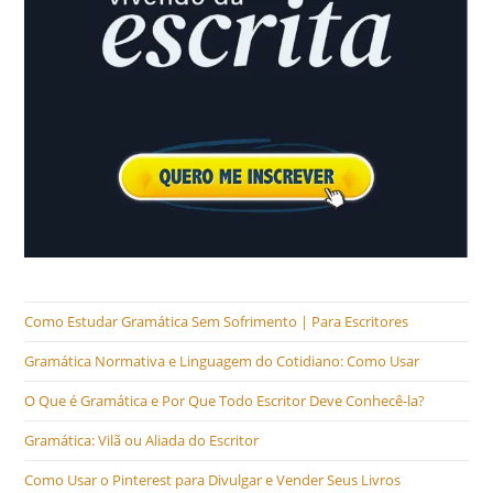
Como Estudar Gramática Sem Sofrimento | Para Escritores
Gramática Normativa e Linguagem do Cotidiano: Como Usar
O Que é Gramática e Por Que Todo Escritor Deve Conhecê-la?
Gramática: Vilã ou Aliada do Escritor
Como Usar o Pinterest para Divulgar e Vender Seus Livros