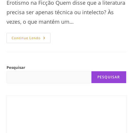
Erotismo na Ficção Quem disse que a literatura
precisa ser apenas técnica ou intelecto? Às
vezes, o que mantém um…
A
Continue Lendo
Psicologia
Do
Erotismo:
O
Poder
Do
Desejo
Pesquisar
No
Sucesso
PESQUISAR
Da
Ficção