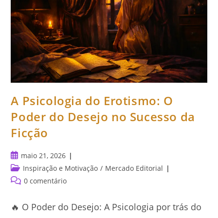
A Psicologia do Erotismo: O
Poder do Desejo no Sucesso da
Ficção
Post
maio 21, 2026
publicado:
Categoria
Inspiração e Motivação
/
Mercado Editorial
do
Comentários
0 comentário
post:
do
post:
🔥 O Poder do Desejo: A Psicologia por trás do