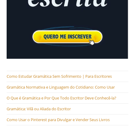
Como Estudar Gramática Sem Sofrimento | Para Escritores
Gramática Normativa e Linguagem do Cotidiano: Como Usar
O Que é Gramática e Por Que Todo Escritor Deve Conhecê-la?
Gramática: Vilã ou Aliada do Escritor
Como Usar o Pinterest para Divulgar e Vender Seus Livros