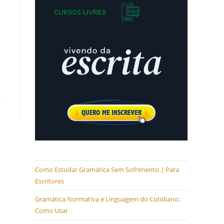
Como Estudar Gramática Sem Sofrimento | Para
Escritores
Gramática Normativa e Linguagem do Cotidiano:
Como Usar