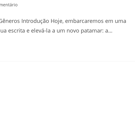
rios
mentário
 e Gêneros Introdução Hoje, embarcaremos em uma
ua escrita e elevá-la a um novo patamar: a…