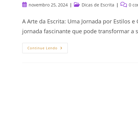
Post
Categoria
Comentá
novembro 25, 2024
Dicas de Escrita
0 co
publicado:
do
do
post:
post:
A Arte da Escrita: Uma Jornada por Estilos
jornada fascinante que pode transformar a s
A
Continue Lendo
Arte
Da
Escrita:
Uma
Jornada
Por
Estilos
E
Gêneros