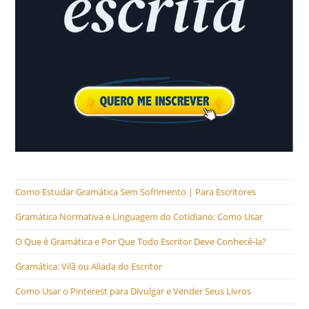
Como Estudar Gramática Sem Sofrimento | Para Escritores
Gramática Normativa e Linguagem do Cotidiano: Como Usar
O Que é Gramática e Por Que Todo Escritor Deve Conhecê-la?
Gramática: Vilã ou Aliada do Escritor
Como Usar o Pinterest para Divulgar e Vender Seus Livros