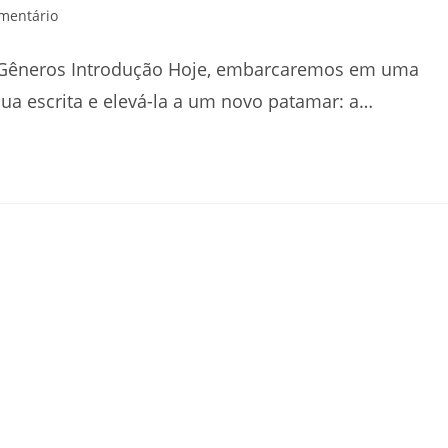
rios
mentário
 e Gêneros Introdução Hoje, embarcaremos em uma
ua escrita e elevá-la a um novo patamar: a…