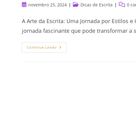
Post
Categoria
Comentá
novembro 25, 2024
Dicas de Escrita
0 co
publicado:
do
do
post:
post:
A Arte da Escrita: Uma Jornada por Estilos
jornada fascinante que pode transformar a s
A
Continue Lendo
Arte
Da
Escrita:
Uma
Jornada
Por
Estilos
E
Gêneros