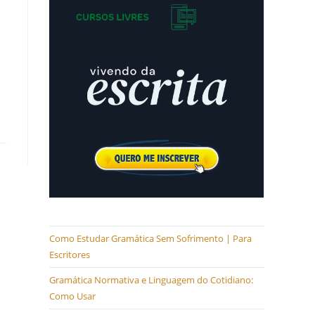
Como Estudar Gramática Sem Sofrimento | Para
Escritores
Gramática Normativa e Linguagem do Cotidiano:
Como Usar