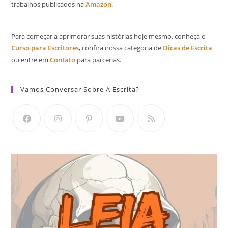
trabalhos publicados na
Amazon
.
Para começar a aprimorar suas histórias hoje mesmo, conheça o
Curso para Escritores
, confira nossa categoria de
Dicas de Escrita
ou entre em
Contato
para parcerias.
Vamos Conversar Sobre A Escrita?
Abre
Abre
Abre
Abre
Abre
em
em
em
em
em
uma
uma
uma
uma
uma
nova
nova
nova
nova
nova
aba
aba
aba
aba
aba