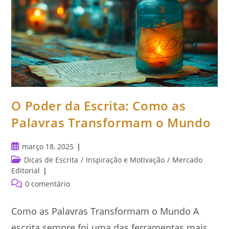
O Poder da Escrita: Como as
Palavras Transformam o Mundo
Post
março 18, 2025
publicado:
Categoria
Dicas de Escrita
/
Inspiração e Motivação
/
Mercado
do
Editorial
post:
Comentários
0 comentário
do
post:
Como as Palavras Transformam o Mundo A
escrita sempre foi uma das ferramentas mais