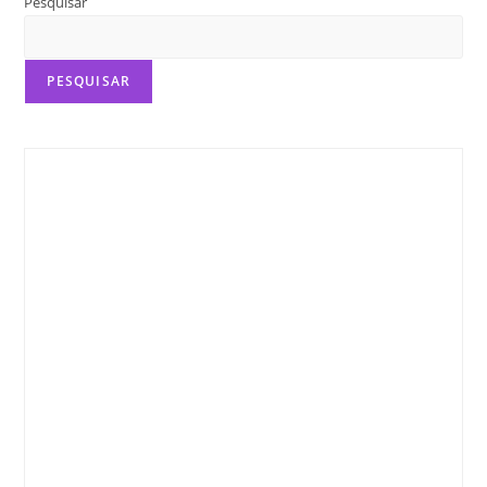
Estilos
Pesquisar
E
Gêneros
PESQUISAR