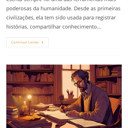
poderosas da humanidade. Desde as primeiras
civilizações, ela tem sido usada para registrar
histórias, compartilhar conhecimento…
O
Continue Lendo
Poder
Da
Escrita:
Como
As
Palavras
Transformam
O
Mundo