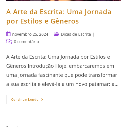
A Arte da Escrita: Uma Jornada
por Estilos e Gêneros
Post
Categoria
novembro 25, 2024
Dicas de Escrita
publicado:
do
Comentários
0 comentário
post:
do
post:
A Arte da Escrita: Uma Jornada por Estilos e
Gêneros Introdução Hoje, embarcaremos em
uma jornada fascinante que pode transformar
a sua escrita e elevá-la a um novo patamar: a…
A
Continue Lendo
Arte
Da
Escrita:
Uma
Jornada
Por