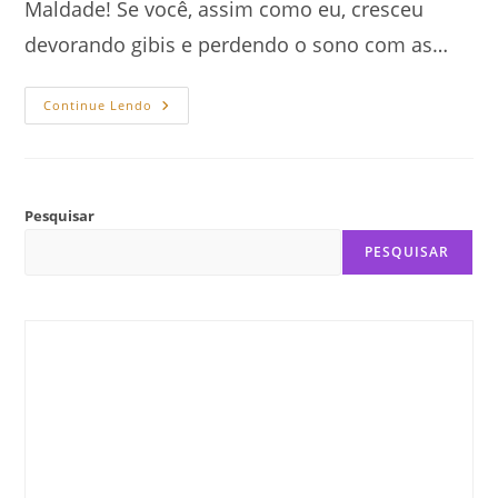
Maldade! Se você, assim como eu, cresceu
devorando gibis e perdendo o sono com as…
Anatomia
Continue Lendo
Da
Maldade
E
A
Construção
Do
Vilão
Pesquisar
Perfeito
PESQUISAR