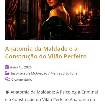
Anatomia da Maldade e a
Construção do Vilão Perfeito
Post
maio 15, 2026
publicado:
Categoria
Inspiração e Motivação
/
Mercado Editorial
do
Comentários
0 comentário
post:
do
post:
🧠 Anatomia da Maldade: A Psicologia Criminal
e a Construção do Vilão Perfeito Anatomia da