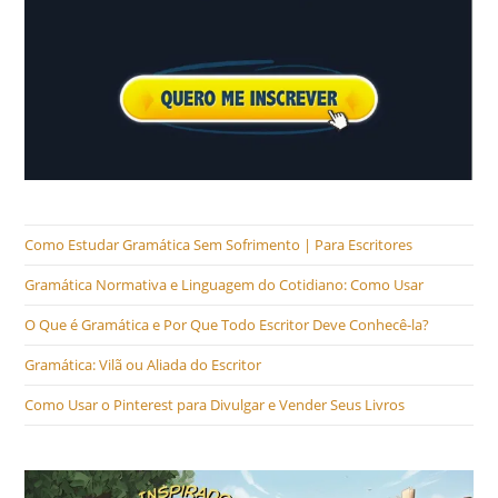
Como Estudar Gramática Sem Sofrimento | Para Escritores
Gramática Normativa e Linguagem do Cotidiano: Como Usar
O Que é Gramática e Por Que Todo Escritor Deve Conhecê-la?
Gramática: Vilã ou Aliada do Escritor
Como Usar o Pinterest para Divulgar e Vender Seus Livros