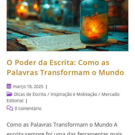
O Poder da Escrita: Como as
Palavras Transformam o Mundo
Post
março 18, 2025
publicado:
Categoria
Dicas de Escrita
/
Inspiração e Motivação
/
Mercado
do
Editorial
post:
Comentários
0 comentário
do
post:
Como as Palavras Transformam o Mundo A
escrita sempre foi uma das ferramentas mais