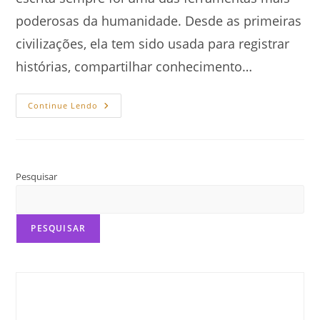
poderosas da humanidade. Desde as primeiras
civilizações, ela tem sido usada para registrar
histórias, compartilhar conhecimento…
O
Continue Lendo
Poder
Da
Escrita:
Como
As
Palavras
Transformam
Pesquisar
O
Mundo
PESQUISAR