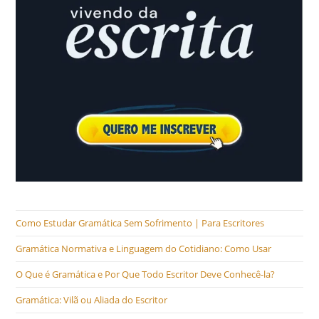
Como Estudar Gramática Sem Sofrimento | Para Escritores
Gramática Normativa e Linguagem do Cotidiano: Como Usar
O Que é Gramática e Por Que Todo Escritor Deve Conhecê-la?
Gramática: Vilã ou Aliada do Escritor