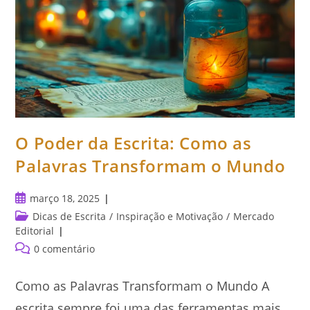
O Poder da Escrita: Como as
Palavras Transformam o Mundo
Post
março 18, 2025
publicado:
Categoria
Dicas de Escrita
/
Inspiração e Motivação
/
Mercado
do
Editorial
post:
Comentários
0 comentário
do
post:
Como as Palavras Transformam o Mundo A
escrita sempre foi uma das ferramentas mais