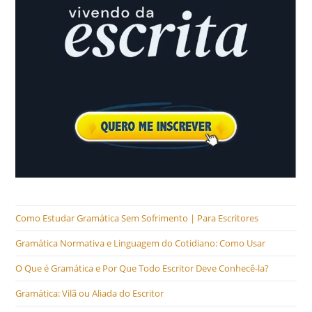
Como Estudar Gramática Sem Sofrimento | Para Escritores
Gramática Normativa e Linguagem do Cotidiano: Como Usar
O Que é Gramática e Por Que Todo Escritor Deve Conhecê-la?
Gramática: Vilã ou Aliada do Escritor