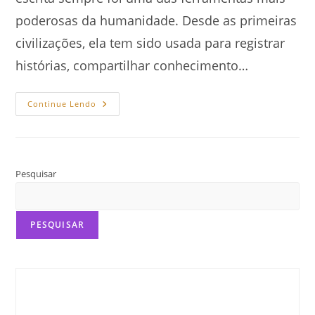
poderosas da humanidade. Desde as primeiras
civilizações, ela tem sido usada para registrar
histórias, compartilhar conhecimento…
O
Continue Lendo
Poder
Da
Escrita:
Como
As
Palavras
Transformam
Pesquisar
O
Mundo
PESQUISAR