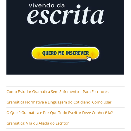
Como Estudar Gramática Sem Sofrimento | Para Escritores
Gramática Normativa e Linguagem do Cotidiano: Como Usar
O Que é Gramática e Por Que Todo Escritor Deve Conhecê-la?
Gramática: Vilã ou Aliada do Escritor