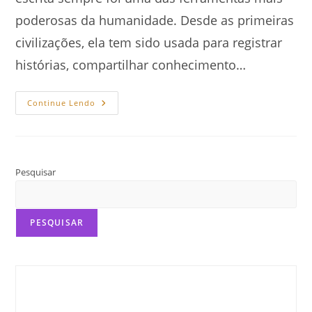
poderosas da humanidade. Desde as primeiras
civilizações, ela tem sido usada para registrar
histórias, compartilhar conhecimento…
O
Continue Lendo
Poder
Da
Escrita:
Como
As
Palavras
Transformam
Pesquisar
O
Mundo
PESQUISAR