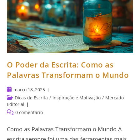
O Poder da Escrita: Como as
Palavras Transformam o Mundo
Post
março 18, 2025
publicado:
Categoria
Dicas de Escrita
/
Inspiração e Motivação
/
Mercado
do
Editorial
post:
Comentários
0 comentário
do
post:
Como as Palavras Transformam o Mundo A
escrita sempre foi uma das ferramentas mais