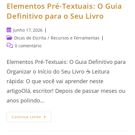
Elementos Pré-Textuais: O Guia
Definitivo para o Seu Livro
Post
junho 17, 2026
publicado:
Categoria
Dicas de Escrita
/
Recursos e Ferramentas
do
Comentários
0 comentário
post:
do
post:
Elementos Pré-Textuais: O Guia Definitivo para
Organizar o Início do Seu Livro ☕ Leitura
rápida: O que você vai aprender neste
artigoOlá, escritor! Depois de passar meses ou
anos polindo…
Elementos
Continue Lendo
Pré-
Textuais:
O
Guia