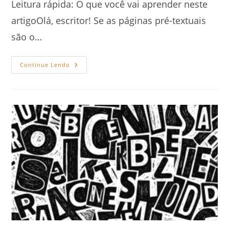
Leitura rápida: O que você vai aprender neste
artigoOlá, escritor! Se as páginas pré-textuais
são o…
Elementos
Continue Lendo
Pós-
Textuais:
O
Guia
Para
Encerrar
Seu
Livro