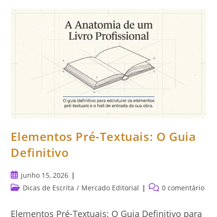
Definitivo
Para
O
Seu
Livro
Elementos Pré-Textuais: O Guia
Definitivo
Post
junho 15, 2026
publicado:
Categoria
Comentários
Dicas de Escrita
/
Mercado Editorial
0 comentário
do
do
post:
post:
Elementos Pré-Textuais: O Guia Definitivo para