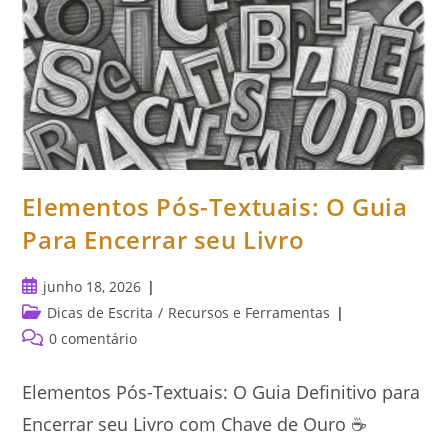
Elementos Pós-Textuais: O Guia
Para Encerrar seu Livro
Post
junho 18, 2026
publicado:
Categoria
Dicas de Escrita
/
Recursos e Ferramentas
do
Comentários
0 comentário
post:
do
post:
Elementos Pós-Textuais: O Guia Definitivo para
Encerrar seu Livro com Chave de Ouro ☕