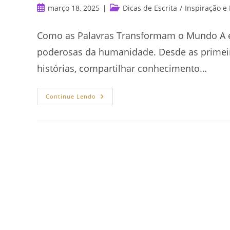
Post
Categoria
março 18, 2025
Dicas de Escrita
/
Inspiração e
publicado:
do
post:
Como as Palavras Transformam o Mundo A e
poderosas da humanidade. Desde as primeiras
histórias, compartilhar conhecimento…
O
Continue Lendo
Poder
Da
Escrita:
Como
As
Palavras
Transformam
O
Mundo