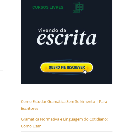
Como Estudar Gramática Sem Sofrimento | Para
Escritores
Gramática Normativa e Linguagem do Cotidiano:
Como Usar