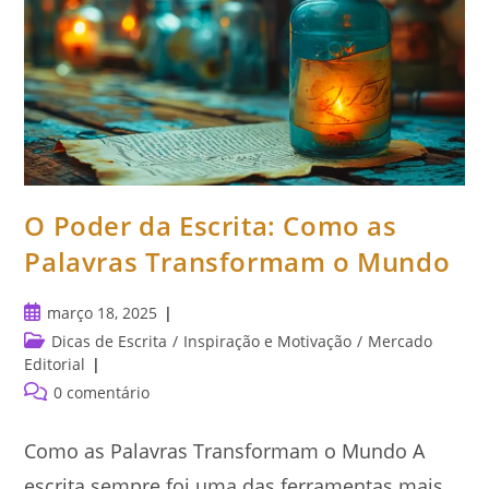
O Poder da Escrita: Como as
Palavras Transformam o Mundo
Post
março 18, 2025
publicado:
Categoria
Dicas de Escrita
/
Inspiração e Motivação
/
Mercado
do
Editorial
post:
Comentários
0 comentário
do
post:
Como as Palavras Transformam o Mundo A
escrita sempre foi uma das ferramentas mais