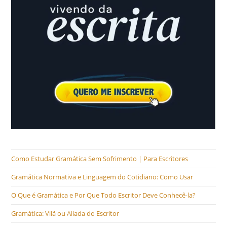
Como Estudar Gramática Sem Sofrimento | Para Escritores
Gramática Normativa e Linguagem do Cotidiano: Como Usar
O Que é Gramática e Por Que Todo Escritor Deve Conhecê-la?
Gramática: Vilã ou Aliada do Escritor