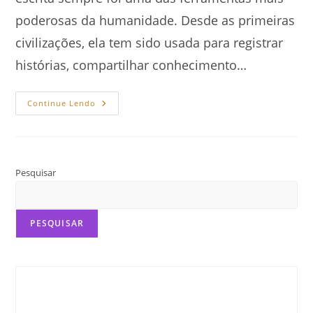
poderosas da humanidade. Desde as primeiras
civilizações, ela tem sido usada para registrar
histórias, compartilhar conhecimento…
O
Continue Lendo
Poder
Da
Escrita:
Como
As
Palavras
Transformam
Pesquisar
O
Mundo
PESQUISAR