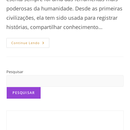
poderosas da humanidade. Desde as primeiras
civilizações, ela tem sido usada para registrar
histórias, compartilhar conhecimento…
O
Continue Lendo
Poder
Da
Escrita:
Como
As
Palavras
Transformam
Pesquisar
O
Mundo
PESQUISAR