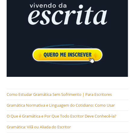
Como Estudar Gramática Sem Sofrimento | Para Escritores
Gramática Normativa e Linguagem do Cotidiano: Como Usar
O Que é Gramática e Por Que Todo Escritor Deve Conhecê-la?
Gramática: Vilã ou Aliada do Escritor