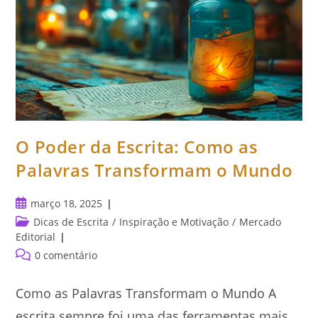
O Poder da Escrita: Como as
Palavras Transformam o Mundo
Post
março 18, 2025
publicado:
Categoria
Dicas de Escrita
/
Inspiração e Motivação
/
Mercado
do
Editorial
post:
Comentários
0 comentário
do
post:
Como as Palavras Transformam o Mundo A
escrita sempre foi uma das ferramentas mais